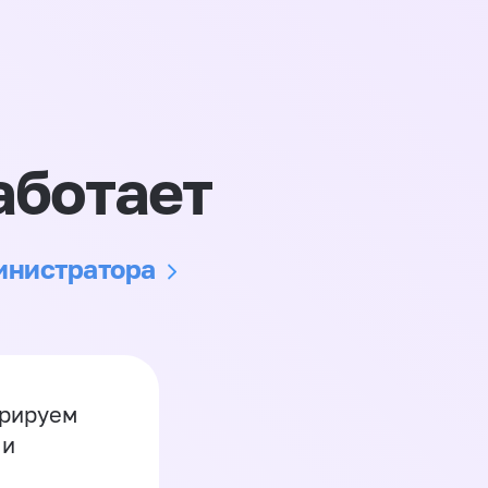
аботает
министратора
грируем
 и