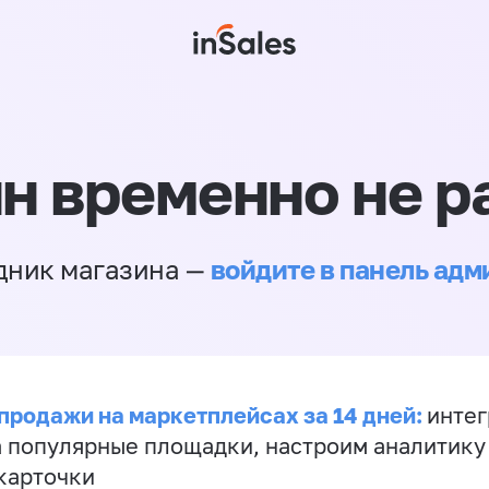
н временно не р
войдите в панель ад
дник магазина —
продажи на маркетплейсах за 14 дней:
инте
а популярные площадки, настроим аналитику
карточки