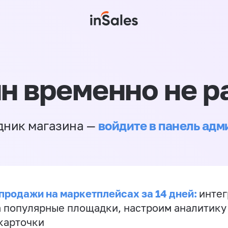
н временно не р
войдите в панель ад
дник магазина —
продажи на маркетплейсах за 14 дней:
инте
а популярные площадки, настроим аналитику
карточки