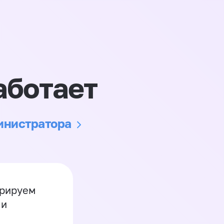
аботает
министратора
грируем
 и