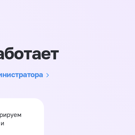
аботает
министратора
грируем
 и