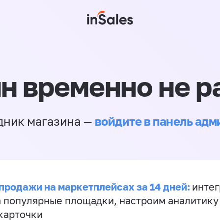
н временно не р
войдите в панель ад
дник магазина —
продажи на маркетплейсах за 14 дней:
инте
а популярные площадки, настроим аналитику
карточки