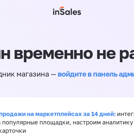
н временно не р
войдите в панель ад
дник магазина —
продажи на маркетплейсах за 14 дней:
инте
а популярные площадки, настроим аналитику
карточки