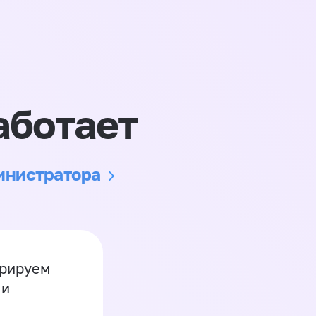
аботает
министратора
грируем
 и